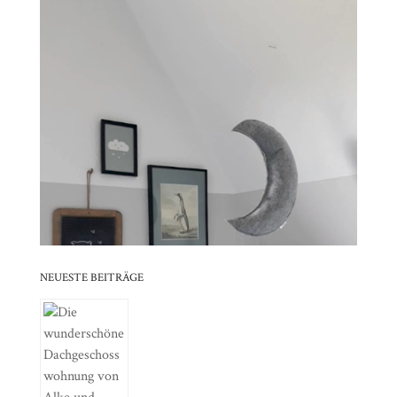
Video-
⠀⠀⠀⠀⠀⠀⠀⠀⠀⠀⠀⠀⠀⠀⠀⠀⠀⠀⠀⠀⠀⠀⠀⠀⠀⠀⠀⠀⠀
Player
⠀⠀⠀⠀⠀⠀⠀⠀⠀⠀⠀⠀⠀⠀⠀⠀⠀⠀⠀⠀⠀⠀
⠀⠀⠀⠀⠀⠀⠀⠀⠀⠀⠀⠀⠀⠀⠀⠀⠀⠀⠀⠀⠀⠀⠀⠀⠀⠀⠀⠀⠀
⠀⠀⠀⠀⠀⠀⠀⠀⠀⠀⠀⠀⠀⠀⠀⠀⠀⠀⠀⠀⠀⠀
⠀⠀⠀⠀⠀⠀⠀⠀⠀⠀⠀⠀⠀⠀⠀⠀⠀⠀⠀⠀⠀⠀⠀⠀⠀⠀⠀⠀⠀
⠀⠀⠀⠀⠀⠀⠀⠀⠀⠀⠀⠀⠀⠀⠀⠀⠀⠀⠀⠀⠀⠀
⠀⠀⠀⠀⠀⠀⠀⠀⠀⠀⠀⠀⠀⠀⠀⠀⠀⠀⠀⠀⠀⠀⠀⠀⠀⠀⠀⠀⠀
⠀⠀⠀⠀⠀⠀⠀⠀⠀⠀⠀⠀⠀⠀⠀⠀⠀⠀⠀⠀⠀⠀
NEUESTE BEITRÄGE