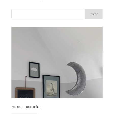
Video-
⠀⠀⠀⠀⠀⠀⠀⠀⠀⠀⠀⠀⠀⠀⠀⠀⠀⠀⠀⠀⠀⠀⠀⠀⠀⠀⠀⠀⠀
Player
⠀⠀⠀⠀⠀⠀⠀⠀⠀⠀⠀⠀⠀⠀⠀⠀⠀⠀⠀⠀⠀⠀
⠀⠀⠀⠀⠀⠀⠀⠀⠀⠀⠀⠀⠀⠀⠀⠀⠀⠀⠀⠀⠀⠀⠀⠀⠀⠀⠀⠀⠀
⠀⠀⠀⠀⠀⠀⠀⠀⠀⠀⠀⠀⠀⠀⠀⠀⠀⠀⠀⠀⠀⠀
⠀⠀⠀⠀⠀⠀⠀⠀⠀⠀⠀⠀⠀⠀⠀⠀⠀⠀⠀⠀⠀⠀⠀⠀⠀⠀⠀⠀⠀
⠀⠀⠀⠀⠀⠀⠀⠀⠀⠀⠀⠀⠀⠀⠀⠀⠀⠀⠀⠀⠀⠀
⠀⠀⠀⠀⠀⠀⠀⠀⠀⠀⠀⠀⠀⠀⠀⠀⠀⠀⠀⠀⠀⠀⠀⠀⠀⠀⠀⠀⠀
⠀⠀⠀⠀⠀⠀⠀⠀⠀⠀⠀⠀⠀⠀⠀⠀⠀⠀⠀⠀⠀⠀
NEUESTE BEITRÄGE