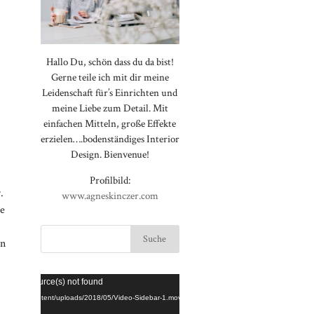
Hallo Du, schön dass du da bist!
Gerne teile ich mit dir meine
Leidenschaft für’s Einrichten und
meine Liebe zum Detail. Mit
einfachen Mitteln, große Effekte
.
erzielen….bodenständiges Interior
Design. Bienvenue!
Profilbild:
.
www.agneskinczer.com
ie
en
Video-
⠀⠀⠀⠀⠀⠀⠀⠀⠀⠀⠀⠀⠀⠀⠀⠀⠀⠀
rted or source(s) not found
Player
⠀⠀⠀⠀⠀⠀⠀⠀⠀⠀⠀⠀⠀⠀⠀⠀⠀⠀
loggt.de/wp-content/uploads/2018/05/Video-Sidebar-1.mov
⠀⠀⠀⠀⠀⠀⠀⠀⠀⠀⠀⠀⠀⠀⠀