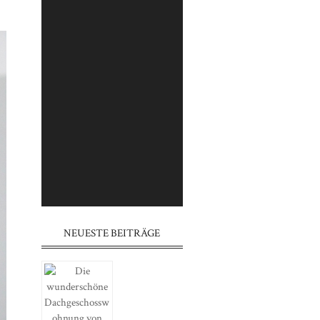
⠀⠀⠀⠀⠀⠀⠀⠀⠀⠀⠀⠀⠀⠀⠀⠀⠀⠀
⠀⠀⠀⠀⠀⠀⠀⠀⠀⠀⠀⠀⠀⠀⠀⠀⠀⠀
⠀⠀⠀⠀⠀⠀⠀⠀⠀⠀⠀⠀⠀⠀⠀
⠀⠀⠀⠀⠀⠀⠀⠀⠀⠀⠀⠀⠀⠀⠀⠀⠀⠀
⠀⠀⠀⠀⠀⠀⠀⠀⠀⠀⠀⠀⠀⠀⠀⠀⠀⠀
⠀⠀⠀⠀⠀⠀⠀⠀⠀⠀⠀⠀⠀⠀⠀
⠀⠀⠀⠀⠀⠀⠀⠀⠀⠀⠀⠀⠀⠀⠀⠀⠀⠀
⠀⠀⠀⠀⠀⠀⠀⠀⠀⠀⠀⠀⠀⠀⠀⠀⠀⠀
⠀⠀⠀⠀⠀⠀⠀⠀⠀⠀⠀⠀⠀⠀⠀
NEUESTE BEITRÄGE