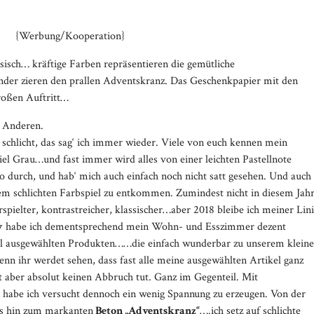
{Werbung/Kooperation}
sisch… kräftige Farben repräsentieren die gemütliche
nder zieren den prallen Adventskranz. Das Geschenkpapier mit den
roßen Auftritt…
n, das schöne Fest. Bei Anderen
s sag‘ ich immer wieder. Viele von euch kennen mein
el Grau…und fast immer wird alles von einer leichten Pastellnote
s so durch, und hab‘ mich auch einfach noch nicht satt gesehen. Und auch
sem schlichten Farbspiel zu entkommen. Zumindest nicht in diesem Jahr
spielter, kontrastreicher, klassischer…aber 2018 bleibe ich meiner Lin
y
habe ich dementsprechend mein Wohn- und Esszimmer dezent
oll ausgewählten Produkten……die einfach wunderbar zu unserem klein
enn ihr werdet sehen, dass fast alle meine ausgewählten Artikel ganz
t aber absolut keinen Abbruch tut. Ganz im Gegenteil. Mit
Media error: Format(s) not suppo
 habe ich versucht dennoch ein wenig Spannung zu erzeugen. Von der
Datei herunterladen: https://brittab
s hin zum markanten
Beton „Adventskranz“
….ich setz auf schlichte