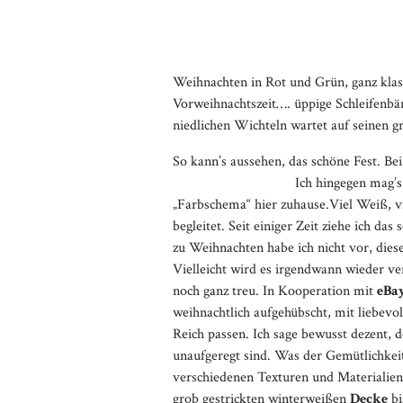
Weihnachten in Rot und Grün, ganz klas
Vorweihnachtszeit…. üppige Schleifenbä
niedlichen Wichteln wartet auf seinen g
So kann’s aussehe
Ich hingegen mag’s schlicht, da
„Farbschema“ hier zuhause.Viel Weiß, vi
begleitet. Seit einiger Zeit ziehe ich da
zu Weihnachten habe ich nicht vor, die
Vielleicht wird es irgendwann wieder ver
noch ganz treu. In Kooperation mit
eBa
weihnachtlich aufgehübscht, mit liebev
Reich passen. Ich sage bewusst dezent, d
unaufgeregt sind. Was der Gemütlichkei
verschiedenen Texturen und Materialien
grob gestrickten winterweißen
Decke
bi