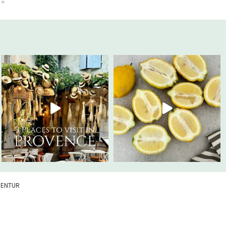
 »
GENTUR