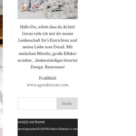
Hallo Du, schön dass du da bist!
Gerne teile ich mit dir meine
Leidenschaft für’s Einrichten und
meine Liebe zum Detail. Mit
einfachen Mitteln, große Effekte
erzielen….bodenständiges Interior
Design. Bienvenue!
Profilbild:
www.agneskinczer.com
Video-
⠀⠀⠀⠀⠀⠀⠀⠀⠀⠀⠀⠀⠀⠀⠀⠀⠀⠀
rted or source(s) not found
Player
⠀⠀⠀⠀⠀⠀⠀⠀⠀⠀⠀⠀⠀⠀⠀⠀⠀⠀
loggt.de/wp-content/uploads/2018/05/Video-Sidebar-1.mov
⠀⠀⠀⠀⠀⠀⠀⠀⠀⠀⠀⠀⠀⠀⠀