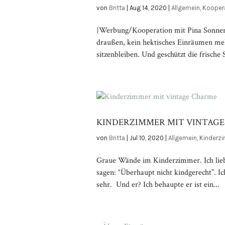
von
Britta
|
Aug 14, 2020
|
Allgemein
,
Kooper
{Werbung/Kooperation mit Pina Sonnen
draußen, kein hektisches Einräumen meh
sitzenbleiben. Und geschützt die frische
KINDERZIMMER MIT VINTAG
von
Britta
|
Jul 10, 2020
|
Allgemein
,
Kinderz
Graue Wände im Kinderzimmer. Ich liebe
sagen: “Überhaupt nicht kindgerecht”. 
sehr. Und er? Ich behaupte er ist ein...