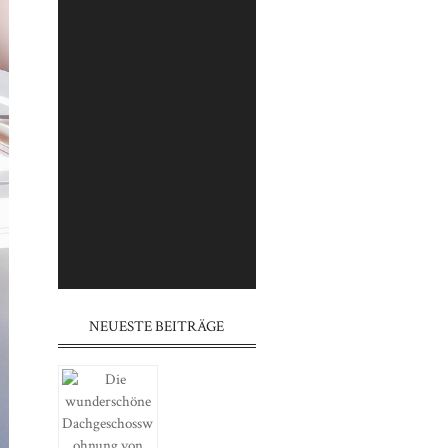
⠀⠀⠀⠀⠀⠀⠀⠀⠀⠀⠀⠀⠀⠀⠀⠀⠀⠀
⠀⠀⠀⠀⠀⠀⠀⠀⠀⠀⠀⠀⠀⠀⠀⠀⠀⠀
⠀⠀⠀⠀⠀⠀⠀⠀⠀⠀⠀⠀⠀⠀⠀
⠀⠀⠀⠀⠀⠀⠀⠀⠀⠀⠀⠀⠀⠀⠀⠀⠀⠀
⠀⠀⠀⠀⠀⠀⠀⠀⠀⠀⠀⠀⠀⠀⠀⠀⠀⠀
⠀⠀⠀⠀⠀⠀⠀⠀⠀⠀⠀⠀⠀⠀⠀
⠀⠀⠀⠀⠀⠀⠀⠀⠀⠀⠀⠀⠀⠀⠀⠀⠀⠀
⠀⠀⠀⠀⠀⠀⠀⠀⠀⠀⠀⠀⠀⠀⠀⠀⠀⠀
⠀⠀⠀⠀⠀⠀⠀⠀⠀⠀⠀⠀⠀⠀⠀
NEUESTE BEITRÄGE