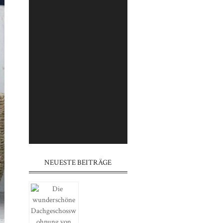
⠀⠀⠀⠀⠀⠀⠀⠀⠀⠀⠀⠀⠀⠀⠀⠀⠀⠀
⠀⠀⠀⠀⠀⠀⠀⠀⠀⠀⠀⠀⠀⠀⠀⠀⠀⠀
⠀⠀⠀⠀⠀⠀⠀⠀⠀⠀⠀⠀⠀⠀⠀
⠀⠀⠀⠀⠀⠀⠀⠀⠀⠀⠀⠀⠀⠀⠀⠀⠀⠀
⠀⠀⠀⠀⠀⠀⠀⠀⠀⠀⠀⠀⠀⠀⠀⠀⠀⠀
⠀⠀⠀⠀⠀⠀⠀⠀⠀⠀⠀⠀⠀⠀⠀
⠀⠀⠀⠀⠀⠀⠀⠀⠀⠀⠀⠀⠀⠀⠀⠀⠀⠀
⠀⠀⠀⠀⠀⠀⠀⠀⠀⠀⠀⠀⠀⠀⠀⠀⠀⠀
⠀⠀⠀⠀⠀⠀⠀⠀⠀⠀⠀⠀⠀⠀⠀
NEUESTE BEITRÄGE