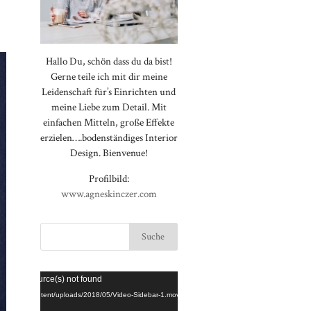
Hallo Du, schön dass du da bist!
Gerne teile ich mit dir meine
Leidenschaft für’s Einrichten und
meine Liebe zum Detail. Mit
einfachen Mitteln, große Effekte
erzielen….bodenständiges Interior
Design. Bienvenue!
Profilbild:
www.agneskinczer.com
Video-
⠀⠀⠀⠀⠀⠀⠀⠀⠀⠀⠀⠀⠀⠀⠀⠀⠀⠀
rted or source(s) not found
Player
⠀⠀⠀⠀⠀⠀⠀⠀⠀⠀⠀⠀⠀⠀⠀⠀⠀⠀
loggt.de/wp-content/uploads/2018/05/Video-Sidebar-1.mov
⠀⠀⠀⠀⠀⠀⠀⠀⠀⠀⠀⠀⠀⠀⠀