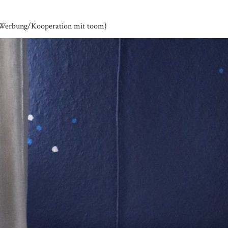
Werbung/Kooperation mit toom}
Media error: Format(s) not suppo
Datei herunterladen: https://brittab