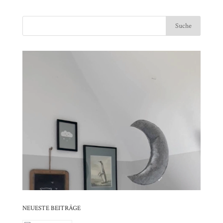
Video-
⠀⠀⠀⠀⠀⠀⠀⠀⠀⠀⠀⠀⠀⠀⠀⠀⠀⠀⠀⠀⠀⠀⠀⠀⠀⠀⠀⠀⠀
Player
⠀⠀⠀⠀⠀⠀⠀⠀⠀⠀⠀⠀⠀⠀⠀⠀⠀⠀⠀⠀⠀⠀
⠀⠀⠀⠀⠀⠀⠀⠀⠀⠀⠀⠀⠀⠀⠀⠀⠀⠀⠀⠀⠀⠀⠀⠀⠀⠀⠀⠀⠀
⠀⠀⠀⠀⠀⠀⠀⠀⠀⠀⠀⠀⠀⠀⠀⠀⠀⠀⠀⠀⠀⠀
⠀⠀⠀⠀⠀⠀⠀⠀⠀⠀⠀⠀⠀⠀⠀⠀⠀⠀⠀⠀⠀⠀⠀⠀⠀⠀⠀⠀⠀
⠀⠀⠀⠀⠀⠀⠀⠀⠀⠀⠀⠀⠀⠀⠀⠀⠀⠀⠀⠀⠀⠀
⠀⠀⠀⠀⠀⠀⠀⠀⠀⠀⠀⠀⠀⠀⠀⠀⠀⠀⠀⠀⠀⠀⠀⠀⠀⠀⠀⠀⠀
⠀⠀⠀⠀⠀⠀⠀⠀⠀⠀⠀⠀⠀⠀⠀⠀⠀⠀⠀⠀⠀⠀
NEUESTE BEITRÄGE