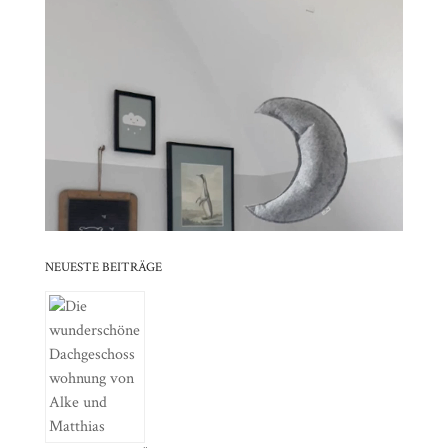
⠀⠀⠀⠀⠀⠀⠀⠀⠀⠀⠀⠀⠀⠀⠀⠀⠀⠀⠀⠀⠀⠀⠀⠀⠀⠀⠀⠀⠀
⠀⠀⠀⠀⠀⠀⠀⠀⠀⠀⠀⠀⠀⠀⠀⠀⠀⠀⠀⠀⠀⠀
⠀⠀⠀⠀⠀⠀⠀⠀⠀⠀⠀⠀⠀⠀⠀⠀⠀⠀⠀⠀⠀⠀⠀⠀⠀⠀⠀⠀⠀
⠀⠀⠀⠀⠀⠀⠀⠀⠀⠀⠀⠀⠀⠀⠀⠀⠀⠀⠀⠀⠀⠀
⠀⠀⠀⠀⠀⠀⠀⠀⠀⠀⠀⠀⠀⠀⠀⠀⠀⠀⠀⠀⠀⠀⠀⠀⠀⠀⠀⠀⠀
⠀⠀⠀⠀⠀⠀⠀⠀⠀⠀⠀⠀⠀⠀⠀⠀⠀⠀⠀⠀⠀⠀
NEUESTE BEITRÄGE