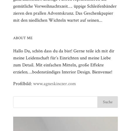
gemütliche Vorweihnachtszeit…. üppige Schleifenbänder
zieren den prallen Adventskranz. Das Geschenkpapier
mit den niedlichen Wichteln wartet auf seinen...
ABOUT ME
Hallo Du, schön dass du da bist! Gerne teile ich mit dir
meine Leidenschaft für’s Einrichten und meine Liebe
zum Detail. Mit einfachen Mitteln, große Effekte
erzielen….bodenständiges Interior Design. Bienvenue!
Profilbild:
www.agneskinczer.com
Video-
⠀⠀⠀⠀⠀⠀⠀⠀⠀⠀⠀⠀⠀⠀⠀⠀⠀⠀⠀⠀⠀⠀⠀⠀⠀⠀⠀⠀⠀
Player
⠀⠀⠀⠀⠀⠀⠀⠀⠀⠀⠀⠀⠀⠀⠀⠀⠀⠀⠀⠀⠀⠀