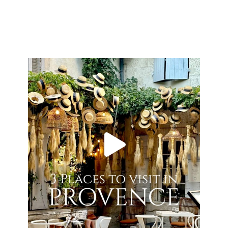
Mehr laden...
BLOGDESIGN
Mein Blog wurde gestaltet von der
JW-Kreativagentur
INSTAGRAM