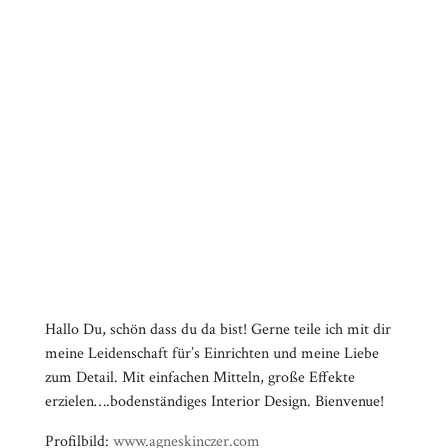
zum Detail. Mit einfachen Mitteln, große Effekte
erzielen….bodenständiges Interior Design. Bienvenue!
Profilbild:
www.agneskinczer.com
Video-
⠀⠀⠀⠀⠀⠀⠀⠀⠀⠀⠀⠀⠀⠀⠀⠀⠀⠀⠀⠀⠀⠀⠀⠀⠀⠀⠀⠀⠀
Player
⠀⠀⠀⠀⠀⠀⠀⠀⠀⠀⠀⠀⠀⠀⠀⠀⠀⠀⠀⠀⠀⠀
⠀⠀⠀⠀⠀⠀⠀⠀⠀⠀⠀⠀⠀⠀⠀⠀⠀⠀⠀⠀⠀⠀⠀⠀⠀⠀⠀⠀⠀
⠀⠀⠀⠀⠀⠀⠀⠀⠀⠀⠀⠀⠀⠀⠀⠀⠀⠀⠀⠀⠀⠀
⠀⠀⠀⠀⠀⠀⠀⠀⠀⠀⠀⠀⠀⠀⠀⠀⠀⠀⠀⠀⠀⠀⠀⠀⠀⠀⠀⠀⠀
⠀⠀⠀⠀⠀⠀⠀⠀⠀⠀⠀⠀⠀⠀⠀⠀⠀⠀⠀⠀⠀⠀
⠀⠀⠀⠀⠀⠀⠀⠀⠀⠀⠀⠀⠀⠀⠀⠀⠀⠀⠀⠀⠀⠀⠀⠀⠀⠀⠀⠀⠀
⠀⠀⠀⠀⠀⠀⠀⠀⠀⠀⠀⠀⠀⠀⠀⠀⠀⠀⠀⠀⠀⠀