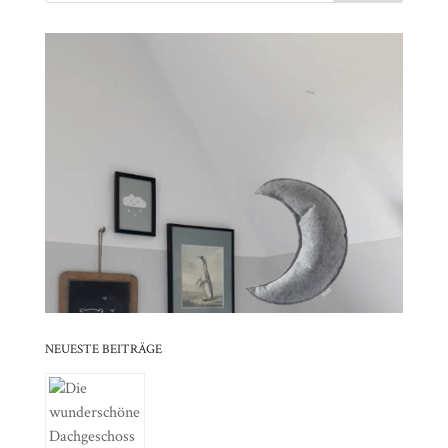
Video-
⠀⠀⠀⠀⠀⠀⠀⠀⠀⠀⠀⠀⠀⠀⠀⠀⠀⠀⠀⠀⠀⠀⠀⠀⠀⠀⠀⠀⠀
Player
⠀⠀⠀⠀⠀⠀⠀⠀⠀⠀⠀⠀⠀⠀⠀⠀⠀⠀⠀⠀⠀⠀
⠀⠀⠀⠀⠀⠀⠀⠀⠀⠀⠀⠀⠀⠀⠀⠀⠀⠀⠀⠀⠀⠀⠀⠀⠀⠀⠀⠀⠀
⠀⠀⠀⠀⠀⠀⠀⠀⠀⠀⠀⠀⠀⠀⠀⠀⠀⠀⠀⠀⠀⠀
⠀⠀⠀⠀⠀⠀⠀⠀⠀⠀⠀⠀⠀⠀⠀⠀⠀⠀⠀⠀⠀⠀⠀⠀⠀⠀⠀⠀⠀
⠀⠀⠀⠀⠀⠀⠀⠀⠀⠀⠀⠀⠀⠀⠀⠀⠀⠀⠀⠀⠀⠀
⠀⠀⠀⠀⠀⠀⠀⠀⠀⠀⠀⠀⠀⠀⠀⠀⠀⠀⠀⠀⠀⠀⠀⠀⠀⠀⠀⠀⠀
⠀⠀⠀⠀⠀⠀⠀⠀⠀⠀⠀⠀⠀⠀⠀⠀⠀⠀⠀⠀⠀⠀
NEUESTE BEITRÄGE