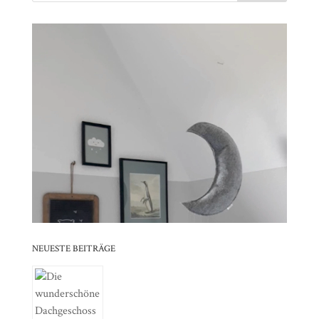
Video-
⠀⠀⠀⠀⠀⠀⠀⠀⠀⠀⠀⠀⠀⠀⠀⠀⠀⠀⠀⠀⠀⠀⠀⠀⠀⠀⠀⠀⠀
Player
⠀⠀⠀⠀⠀⠀⠀⠀⠀⠀⠀⠀⠀⠀⠀⠀⠀⠀⠀⠀⠀⠀
⠀⠀⠀⠀⠀⠀⠀⠀⠀⠀⠀⠀⠀⠀⠀⠀⠀⠀⠀⠀⠀⠀⠀⠀⠀⠀⠀⠀⠀
⠀⠀⠀⠀⠀⠀⠀⠀⠀⠀⠀⠀⠀⠀⠀⠀⠀⠀⠀⠀⠀⠀
⠀⠀⠀⠀⠀⠀⠀⠀⠀⠀⠀⠀⠀⠀⠀⠀⠀⠀⠀⠀⠀⠀⠀⠀⠀⠀⠀⠀⠀
⠀⠀⠀⠀⠀⠀⠀⠀⠀⠀⠀⠀⠀⠀⠀⠀⠀⠀⠀⠀⠀⠀
⠀⠀⠀⠀⠀⠀⠀⠀⠀⠀⠀⠀⠀⠀⠀⠀⠀⠀⠀⠀⠀⠀⠀⠀⠀⠀⠀⠀⠀
⠀⠀⠀⠀⠀⠀⠀⠀⠀⠀⠀⠀⠀⠀⠀⠀⠀⠀⠀⠀⠀⠀
NEUESTE BEITRÄGE