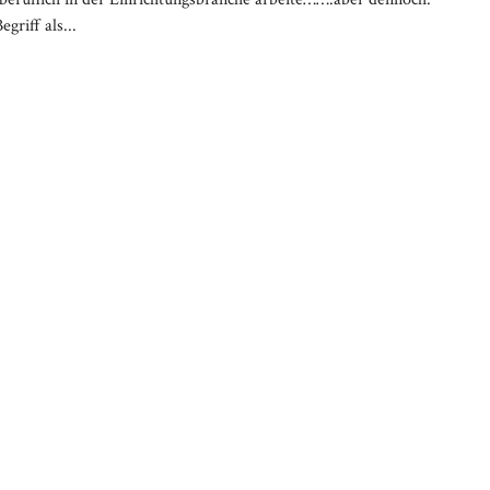
riff als...
Media error: Format(s) not suppo
Datei herunterladen: https://brittab