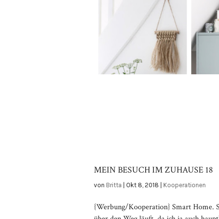
MEIN BESUCH IM ZUHAUSE 18
von
Britta
|
Okt 8, 2018
|
Kooperationen
{Werbung/Kooperation} Smart Home. Sma
über den Weg läuft, da ich ja auch haup