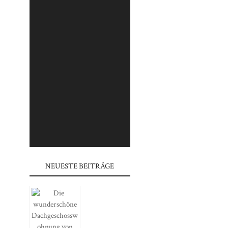
⠀⠀⠀⠀⠀⠀⠀⠀⠀⠀⠀⠀⠀⠀⠀⠀⠀⠀
⠀⠀⠀⠀⠀⠀⠀⠀⠀⠀⠀⠀⠀⠀⠀⠀⠀⠀
⠀⠀⠀⠀⠀⠀⠀⠀⠀⠀⠀⠀⠀⠀⠀
⠀⠀⠀⠀⠀⠀⠀⠀⠀⠀⠀⠀⠀⠀⠀⠀⠀⠀
⠀⠀⠀⠀⠀⠀⠀⠀⠀⠀⠀⠀⠀⠀⠀⠀⠀⠀
⠀⠀⠀⠀⠀⠀⠀⠀⠀⠀⠀⠀⠀⠀⠀
⠀⠀⠀⠀⠀⠀⠀⠀⠀⠀⠀⠀⠀⠀⠀⠀⠀⠀
⠀⠀⠀⠀⠀⠀⠀⠀⠀⠀⠀⠀⠀⠀⠀⠀⠀⠀
⠀⠀⠀⠀⠀⠀⠀⠀⠀⠀⠀⠀⠀⠀⠀
NEUESTE BEITRÄGE