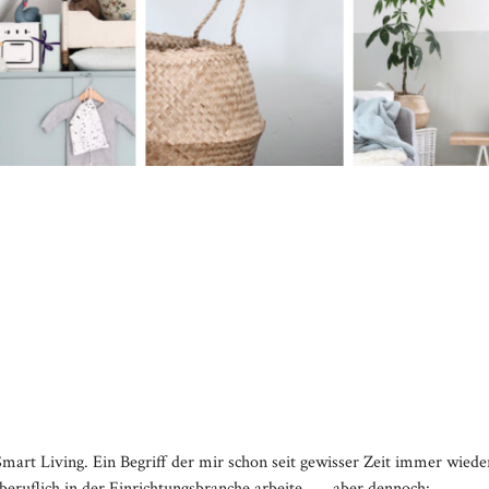
rt Living. Ein Begriff der mir schon seit gewisser Zeit immer wiede
tberuflich in der Einrichtungsbranche arbeite…….aber dennoch: