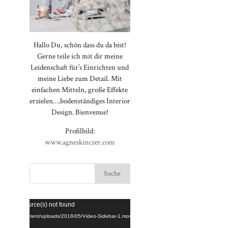
Hallo Du, schön dass du da bist!
Gerne teile ich mit dir meine
Leidenschaft für’s Einrichten und
meine Liebe zum Detail. Mit
einfachen Mitteln, große Effekte
erzielen….bodenständiges Interior
Design. Bienvenue!
Profilbild:
www.agneskinczer.com
Video-
⠀⠀⠀⠀⠀⠀⠀⠀⠀⠀⠀⠀⠀⠀⠀⠀⠀⠀
rted or source(s) not found
Player
⠀⠀⠀⠀⠀⠀⠀⠀⠀⠀⠀⠀⠀⠀⠀⠀⠀⠀
loggt.de/wp-content/uploads/2018/05/Video-Sidebar-1.mov
⠀⠀⠀⠀⠀⠀⠀⠀⠀⠀⠀⠀⠀⠀⠀