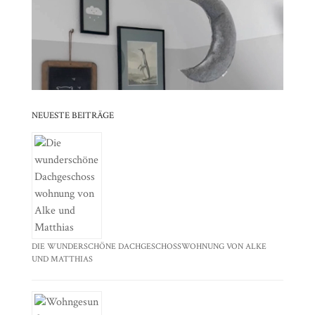
⠀⠀⠀⠀⠀⠀⠀⠀⠀⠀⠀⠀⠀⠀⠀⠀⠀⠀⠀⠀⠀⠀
⠀⠀⠀⠀⠀⠀⠀⠀⠀⠀⠀⠀⠀⠀⠀⠀⠀⠀⠀⠀⠀⠀⠀⠀⠀⠀⠀⠀⠀
⠀⠀⠀⠀⠀⠀⠀⠀⠀⠀⠀⠀⠀⠀⠀⠀⠀⠀⠀⠀⠀⠀
NEUESTE BEITRÄGE
DIE WUNDERSCHÖNE DACHGESCHOSSWOHNUNG VON ALKE
UND MATTHIAS