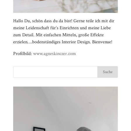
Hallo Du, schön dass du da bist! Gerne teile ich mit dir
meine Leidenschaft für’s Einrichten und meine Liebe
zum Detail. Mit einfachen Mitteln, große Effekte
erzielen….bodenständiges Interior Design. Bienvenue!
Profilbild:
www.agneskinczer.com
Video-
⠀⠀⠀⠀⠀⠀⠀⠀⠀⠀⠀⠀⠀⠀⠀⠀⠀⠀⠀⠀⠀⠀⠀⠀⠀⠀⠀⠀⠀
Player
⠀⠀⠀⠀⠀⠀⠀⠀⠀⠀⠀⠀⠀⠀⠀⠀⠀⠀⠀⠀⠀⠀
⠀⠀⠀⠀⠀⠀⠀⠀⠀⠀⠀⠀⠀⠀⠀⠀⠀⠀⠀⠀⠀⠀⠀⠀⠀⠀⠀⠀⠀
⠀⠀⠀⠀⠀⠀⠀⠀⠀⠀⠀⠀⠀⠀⠀⠀⠀⠀⠀⠀⠀⠀
⠀⠀⠀⠀⠀⠀⠀⠀⠀⠀⠀⠀⠀⠀⠀⠀⠀⠀⠀⠀⠀⠀⠀⠀⠀⠀⠀⠀⠀