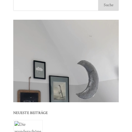
Video-
⠀⠀⠀⠀⠀⠀⠀⠀⠀⠀⠀⠀⠀⠀⠀⠀⠀⠀⠀⠀⠀⠀⠀⠀⠀⠀⠀⠀⠀
Player
⠀⠀⠀⠀⠀⠀⠀⠀⠀⠀⠀⠀⠀⠀⠀⠀⠀⠀⠀⠀⠀⠀
⠀⠀⠀⠀⠀⠀⠀⠀⠀⠀⠀⠀⠀⠀⠀⠀⠀⠀⠀⠀⠀⠀⠀⠀⠀⠀⠀⠀⠀
⠀⠀⠀⠀⠀⠀⠀⠀⠀⠀⠀⠀⠀⠀⠀⠀⠀⠀⠀⠀⠀⠀
⠀⠀⠀⠀⠀⠀⠀⠀⠀⠀⠀⠀⠀⠀⠀⠀⠀⠀⠀⠀⠀⠀⠀⠀⠀⠀⠀⠀⠀
⠀⠀⠀⠀⠀⠀⠀⠀⠀⠀⠀⠀⠀⠀⠀⠀⠀⠀⠀⠀⠀⠀
⠀⠀⠀⠀⠀⠀⠀⠀⠀⠀⠀⠀⠀⠀⠀⠀⠀⠀⠀⠀⠀⠀⠀⠀⠀⠀⠀⠀⠀
⠀⠀⠀⠀⠀⠀⠀⠀⠀⠀⠀⠀⠀⠀⠀⠀⠀⠀⠀⠀⠀⠀
NEUESTE BEITRÄGE