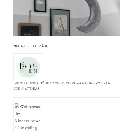
⠀⠀⠀⠀⠀⠀⠀⠀⠀⠀⠀⠀⠀⠀⠀⠀⠀⠀⠀⠀⠀⠀
⠀⠀⠀⠀⠀⠀⠀⠀⠀⠀⠀⠀⠀⠀⠀⠀⠀⠀⠀⠀⠀⠀⠀⠀⠀⠀⠀⠀⠀
⠀⠀⠀⠀⠀⠀⠀⠀⠀⠀⠀⠀⠀⠀⠀⠀⠀⠀⠀⠀⠀⠀
NEUESTE BEITRÄGE
DIE WUNDERSCHÖNE DACHGESCHOSSWOHNUNG VON ALKE
UND MATTHIAS