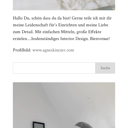
Hallo Du, schön dass du da bist! Gerne teile ich mit dir
meine Leidenschaft für’s Einrichten und meine Liebe
zum Detail. Mit einfachen Mitteln, große Effekte
erzielen….bodenständiges Interior Design. Bienvenue!
Profilbild:
www.agneskinczer.com
Video-
⠀⠀⠀⠀⠀⠀⠀⠀⠀⠀⠀⠀⠀⠀⠀⠀⠀⠀⠀⠀⠀⠀⠀⠀⠀⠀⠀⠀⠀
Player
⠀⠀⠀⠀⠀⠀⠀⠀⠀⠀⠀⠀⠀⠀⠀⠀⠀⠀⠀⠀⠀⠀
⠀⠀⠀⠀⠀⠀⠀⠀⠀⠀⠀⠀⠀⠀⠀⠀⠀⠀⠀⠀⠀⠀⠀⠀⠀⠀⠀⠀⠀
⠀⠀⠀⠀⠀⠀⠀⠀⠀⠀⠀⠀⠀⠀⠀⠀⠀⠀⠀⠀⠀⠀
⠀⠀⠀⠀⠀⠀⠀⠀⠀⠀⠀⠀⠀⠀⠀⠀⠀⠀⠀⠀⠀⠀⠀⠀⠀⠀⠀⠀⠀