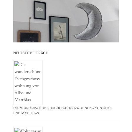
⠀⠀⠀⠀⠀⠀⠀⠀⠀⠀⠀⠀⠀⠀⠀⠀⠀⠀⠀⠀⠀⠀⠀⠀⠀⠀⠀⠀⠀
⠀⠀⠀⠀⠀⠀⠀⠀⠀⠀⠀⠀⠀⠀⠀⠀⠀⠀⠀⠀⠀⠀
⠀⠀⠀⠀⠀⠀⠀⠀⠀⠀⠀⠀⠀⠀⠀⠀⠀⠀⠀⠀⠀⠀⠀⠀⠀⠀⠀⠀⠀
⠀⠀⠀⠀⠀⠀⠀⠀⠀⠀⠀⠀⠀⠀⠀⠀⠀⠀⠀⠀⠀⠀
NEUESTE BEITRÄGE
DIE WUNDERSCHÖNE DACHGESCHOSSWOHNUNG VON ALKE
UND MATTHIAS