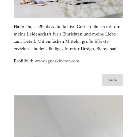
Hallo Du, schön dass du da bist! Gerne teile ich mit dir
meine Leidenschaft für’s Einrichten und meine Liebe
zum Detail. Mit einfachen Mitteln, große Effekte
erzielen….bodenständiges Interior Design. Bienvenue!
Profilbild:
www.agneskinczer.com
Video-
⠀⠀⠀⠀⠀⠀⠀⠀⠀⠀⠀⠀⠀⠀⠀⠀⠀⠀⠀⠀⠀⠀⠀⠀⠀⠀⠀⠀⠀
Player
⠀⠀⠀⠀⠀⠀⠀⠀⠀⠀⠀⠀⠀⠀⠀⠀⠀⠀⠀⠀⠀⠀
⠀⠀⠀⠀⠀⠀⠀⠀⠀⠀⠀⠀⠀⠀⠀⠀⠀⠀⠀⠀⠀⠀⠀⠀⠀⠀⠀⠀⠀
⠀⠀⠀⠀⠀⠀⠀⠀⠀⠀⠀⠀⠀⠀⠀⠀⠀⠀⠀⠀⠀⠀