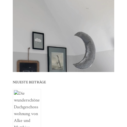
Player
⠀⠀⠀⠀⠀⠀⠀⠀⠀⠀⠀⠀⠀⠀⠀⠀⠀⠀⠀⠀⠀⠀
⠀⠀⠀⠀⠀⠀⠀⠀⠀⠀⠀⠀⠀⠀⠀⠀⠀⠀⠀⠀⠀⠀⠀⠀⠀⠀⠀⠀⠀
⠀⠀⠀⠀⠀⠀⠀⠀⠀⠀⠀⠀⠀⠀⠀⠀⠀⠀⠀⠀⠀⠀
⠀⠀⠀⠀⠀⠀⠀⠀⠀⠀⠀⠀⠀⠀⠀⠀⠀⠀⠀⠀⠀⠀⠀⠀⠀⠀⠀⠀⠀
⠀⠀⠀⠀⠀⠀⠀⠀⠀⠀⠀⠀⠀⠀⠀⠀⠀⠀⠀⠀⠀⠀
⠀⠀⠀⠀⠀⠀⠀⠀⠀⠀⠀⠀⠀⠀⠀⠀⠀⠀⠀⠀⠀⠀⠀⠀⠀⠀⠀⠀⠀
⠀⠀⠀⠀⠀⠀⠀⠀⠀⠀⠀⠀⠀⠀⠀⠀⠀⠀⠀⠀⠀⠀
NEUESTE BEITRÄGE