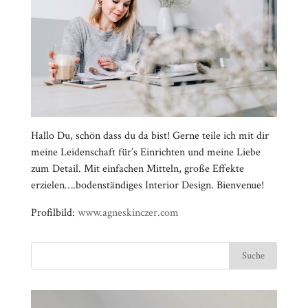
Hallo Du, schön dass du da bist! Gerne teile ich mit dir
meine Leidenschaft für’s Einrichten und meine Liebe
zum Detail. Mit einfachen Mitteln, große Effekte
erzielen….bodenständiges Interior Design. Bienvenue!
Profilbild:
www.agneskinczer.com
Video-
⠀⠀⠀⠀⠀⠀⠀⠀⠀⠀⠀⠀⠀⠀⠀⠀⠀⠀⠀⠀⠀⠀⠀⠀⠀⠀⠀⠀⠀