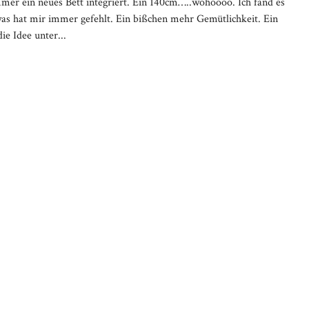
er ein neues Bett integriert. Ein 140cm…..wohoooo. Ich fand es
was hat mir immer gefehlt. Ein bißchen mehr Gemütlichkeit. Ein
e Idee unter...