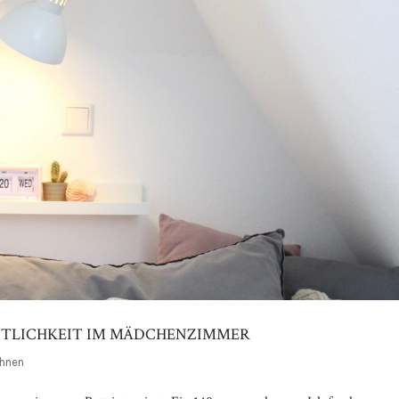
TLICHKEIT IM MÄDCHENZIMMER
Media error: Format(s) not suppo
hnen
Datei herunterladen: https://brittab