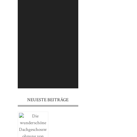
⠀⠀⠀⠀⠀⠀⠀⠀⠀⠀⠀⠀⠀⠀⠀⠀⠀⠀
⠀⠀⠀⠀⠀⠀⠀⠀⠀⠀⠀⠀⠀⠀⠀⠀⠀⠀
⠀⠀⠀⠀⠀⠀⠀⠀⠀⠀⠀⠀⠀⠀⠀
⠀⠀⠀⠀⠀⠀⠀⠀⠀⠀⠀⠀⠀⠀⠀⠀⠀⠀
⠀⠀⠀⠀⠀⠀⠀⠀⠀⠀⠀⠀⠀⠀⠀⠀⠀⠀
⠀⠀⠀⠀⠀⠀⠀⠀⠀⠀⠀⠀⠀⠀⠀
⠀⠀⠀⠀⠀⠀⠀⠀⠀⠀⠀⠀⠀⠀⠀⠀⠀⠀
⠀⠀⠀⠀⠀⠀⠀⠀⠀⠀⠀⠀⠀⠀⠀⠀⠀⠀
⠀⠀⠀⠀⠀⠀⠀⠀⠀⠀⠀⠀⠀⠀⠀
NEUESTE BEITRÄGE