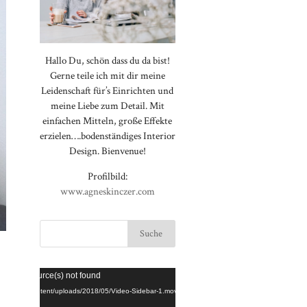
Hallo Du, schön dass du da bist!
Gerne teile ich mit dir meine
Leidenschaft für’s Einrichten und
meine Liebe zum Detail. Mit
einfachen Mitteln, große Effekte
erzielen….bodenständiges Interior
Design. Bienvenue!
Profilbild:
www.agneskinczer.com
Video-
⠀⠀⠀⠀⠀⠀⠀⠀⠀⠀⠀⠀⠀⠀⠀⠀⠀⠀
rted or source(s) not found
Player
⠀⠀⠀⠀⠀⠀⠀⠀⠀⠀⠀⠀⠀⠀⠀⠀⠀⠀
loggt.de/wp-content/uploads/2018/05/Video-Sidebar-1.mov
⠀⠀⠀⠀⠀⠀⠀⠀⠀⠀⠀⠀⠀⠀⠀