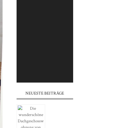
⠀⠀⠀⠀⠀⠀⠀⠀⠀⠀⠀⠀⠀⠀⠀⠀⠀⠀
⠀⠀⠀⠀⠀⠀⠀⠀⠀⠀⠀⠀⠀⠀⠀⠀⠀⠀
⠀⠀⠀⠀⠀⠀⠀⠀⠀⠀⠀⠀⠀⠀⠀
⠀⠀⠀⠀⠀⠀⠀⠀⠀⠀⠀⠀⠀⠀⠀⠀⠀⠀
⠀⠀⠀⠀⠀⠀⠀⠀⠀⠀⠀⠀⠀⠀⠀⠀⠀⠀
⠀⠀⠀⠀⠀⠀⠀⠀⠀⠀⠀⠀⠀⠀⠀
⠀⠀⠀⠀⠀⠀⠀⠀⠀⠀⠀⠀⠀⠀⠀⠀⠀⠀
⠀⠀⠀⠀⠀⠀⠀⠀⠀⠀⠀⠀⠀⠀⠀⠀⠀⠀
⠀⠀⠀⠀⠀⠀⠀⠀⠀⠀⠀⠀⠀⠀⠀
NEUESTE BEITRÄGE