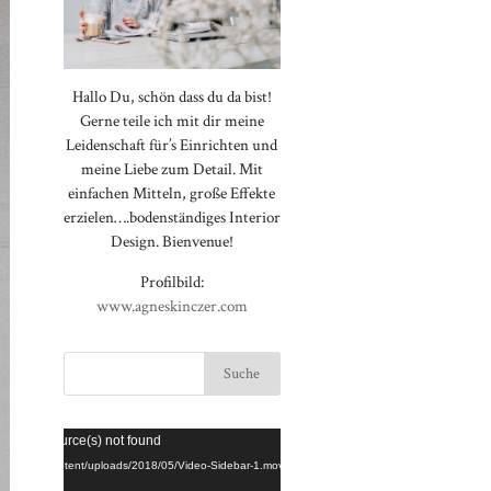
Hallo Du, schön dass du da bist!
Gerne teile ich mit dir meine
Leidenschaft für’s Einrichten und
meine Liebe zum Detail. Mit
einfachen Mitteln, große Effekte
erzielen….bodenständiges Interior
Design. Bienvenue!
Profilbild:
www.agneskinczer.com
Video-
⠀⠀⠀⠀⠀⠀⠀⠀⠀⠀⠀⠀⠀⠀⠀⠀⠀⠀
rted or source(s) not found
Player
⠀⠀⠀⠀⠀⠀⠀⠀⠀⠀⠀⠀⠀⠀⠀⠀⠀⠀
loggt.de/wp-content/uploads/2018/05/Video-Sidebar-1.mov
⠀⠀⠀⠀⠀⠀⠀⠀⠀⠀⠀⠀⠀⠀⠀