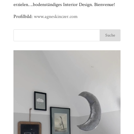
erzielen….bodenständiges Interior Design. Bienvenue!
Profilbild:
www.agneskinczer.com
Video-
⠀⠀⠀⠀⠀⠀⠀⠀⠀⠀⠀⠀⠀⠀⠀⠀⠀⠀⠀⠀⠀⠀⠀⠀⠀⠀⠀⠀⠀
Player
⠀⠀⠀⠀⠀⠀⠀⠀⠀⠀⠀⠀⠀⠀⠀⠀⠀⠀⠀⠀⠀⠀
⠀⠀⠀⠀⠀⠀⠀⠀⠀⠀⠀⠀⠀⠀⠀⠀⠀⠀⠀⠀⠀⠀⠀⠀⠀⠀⠀⠀⠀
⠀⠀⠀⠀⠀⠀⠀⠀⠀⠀⠀⠀⠀⠀⠀⠀⠀⠀⠀⠀⠀⠀
⠀⠀⠀⠀⠀⠀⠀⠀⠀⠀⠀⠀⠀⠀⠀⠀⠀⠀⠀⠀⠀⠀⠀⠀⠀⠀⠀⠀⠀
⠀⠀⠀⠀⠀⠀⠀⠀⠀⠀⠀⠀⠀⠀⠀⠀⠀⠀⠀⠀⠀⠀
⠀⠀⠀⠀⠀⠀⠀⠀⠀⠀⠀⠀⠀⠀⠀⠀⠀⠀⠀⠀⠀⠀⠀⠀⠀⠀⠀⠀⠀
⠀⠀⠀⠀⠀⠀⠀⠀⠀⠀⠀⠀⠀⠀⠀⠀⠀⠀⠀⠀⠀⠀