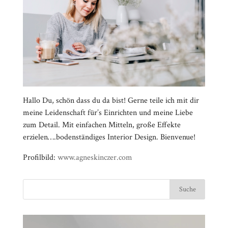
Hallo Du, schön dass du da bist! Gerne teile ich mit dir
meine Leidenschaft für’s Einrichten und meine Liebe
zum Detail. Mit einfachen Mitteln, große Effekte
erzielen….bodenständiges Interior Design. Bienvenue!
Profilbild:
www.agneskinczer.com
Video-
⠀⠀⠀⠀⠀⠀⠀⠀⠀⠀⠀⠀⠀⠀⠀⠀⠀⠀⠀⠀⠀⠀⠀⠀⠀⠀⠀⠀⠀