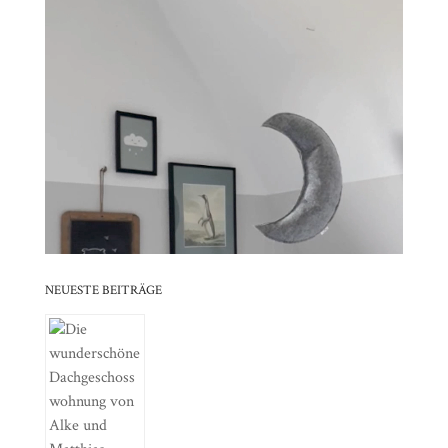
Player
⠀⠀⠀⠀⠀⠀⠀⠀⠀⠀⠀⠀⠀⠀⠀⠀⠀⠀⠀⠀⠀⠀
⠀⠀⠀⠀⠀⠀⠀⠀⠀⠀⠀⠀⠀⠀⠀⠀⠀⠀⠀⠀⠀⠀⠀⠀⠀⠀⠀⠀⠀
⠀⠀⠀⠀⠀⠀⠀⠀⠀⠀⠀⠀⠀⠀⠀⠀⠀⠀⠀⠀⠀⠀
⠀⠀⠀⠀⠀⠀⠀⠀⠀⠀⠀⠀⠀⠀⠀⠀⠀⠀⠀⠀⠀⠀⠀⠀⠀⠀⠀⠀⠀
⠀⠀⠀⠀⠀⠀⠀⠀⠀⠀⠀⠀⠀⠀⠀⠀⠀⠀⠀⠀⠀⠀
⠀⠀⠀⠀⠀⠀⠀⠀⠀⠀⠀⠀⠀⠀⠀⠀⠀⠀⠀⠀⠀⠀⠀⠀⠀⠀⠀⠀⠀
⠀⠀⠀⠀⠀⠀⠀⠀⠀⠀⠀⠀⠀⠀⠀⠀⠀⠀⠀⠀⠀⠀
NEUESTE BEITRÄGE