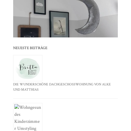
⠀⠀⠀⠀⠀⠀⠀⠀⠀⠀⠀⠀⠀⠀⠀⠀⠀⠀⠀⠀⠀⠀
⠀⠀⠀⠀⠀⠀⠀⠀⠀⠀⠀⠀⠀⠀⠀⠀⠀⠀⠀⠀⠀⠀⠀⠀⠀⠀⠀⠀⠀
⠀⠀⠀⠀⠀⠀⠀⠀⠀⠀⠀⠀⠀⠀⠀⠀⠀⠀⠀⠀⠀⠀
NEUESTE BEITRÄGE
DIE WUNDERSCHÖNE DACHGESCHOSSWOHNUNG VON ALKE
UND MATTHIAS