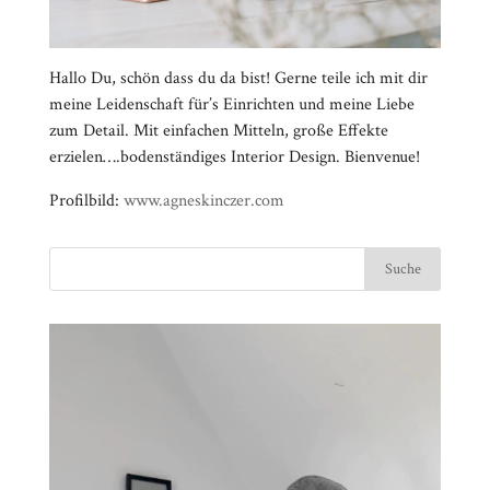
Hallo Du, schön dass du da bist! Gerne teile ich mit dir
meine Leidenschaft für’s Einrichten und meine Liebe
zum Detail. Mit einfachen Mitteln, große Effekte
erzielen….bodenständiges Interior Design. Bienvenue!
Profilbild:
www.agneskinczer.com
Video-
⠀⠀⠀⠀⠀⠀⠀⠀⠀⠀⠀⠀⠀⠀⠀⠀⠀⠀⠀⠀⠀⠀⠀⠀⠀⠀⠀⠀⠀
Player
⠀⠀⠀⠀⠀⠀⠀⠀⠀⠀⠀⠀⠀⠀⠀⠀⠀⠀⠀⠀⠀⠀
⠀⠀⠀⠀⠀⠀⠀⠀⠀⠀⠀⠀⠀⠀⠀⠀⠀⠀⠀⠀⠀⠀⠀⠀⠀⠀⠀⠀⠀
⠀⠀⠀⠀⠀⠀⠀⠀⠀⠀⠀⠀⠀⠀⠀⠀⠀⠀⠀⠀⠀⠀
⠀⠀⠀⠀⠀⠀⠀⠀⠀⠀⠀⠀⠀⠀⠀⠀⠀⠀⠀⠀⠀⠀⠀⠀⠀⠀⠀⠀⠀