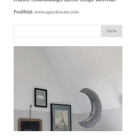
Profilbild:
www.agneskinczer.com
Video-
⠀⠀⠀⠀⠀⠀⠀⠀⠀⠀⠀⠀⠀⠀⠀⠀⠀⠀⠀⠀⠀⠀⠀⠀⠀⠀⠀⠀⠀
Player
⠀⠀⠀⠀⠀⠀⠀⠀⠀⠀⠀⠀⠀⠀⠀⠀⠀⠀⠀⠀⠀⠀
⠀⠀⠀⠀⠀⠀⠀⠀⠀⠀⠀⠀⠀⠀⠀⠀⠀⠀⠀⠀⠀⠀⠀⠀⠀⠀⠀⠀⠀
⠀⠀⠀⠀⠀⠀⠀⠀⠀⠀⠀⠀⠀⠀⠀⠀⠀⠀⠀⠀⠀⠀
⠀⠀⠀⠀⠀⠀⠀⠀⠀⠀⠀⠀⠀⠀⠀⠀⠀⠀⠀⠀⠀⠀⠀⠀⠀⠀⠀⠀⠀
⠀⠀⠀⠀⠀⠀⠀⠀⠀⠀⠀⠀⠀⠀⠀⠀⠀⠀⠀⠀⠀⠀
⠀⠀⠀⠀⠀⠀⠀⠀⠀⠀⠀⠀⠀⠀⠀⠀⠀⠀⠀⠀⠀⠀⠀⠀⠀⠀⠀⠀⠀
⠀⠀⠀⠀⠀⠀⠀⠀⠀⠀⠀⠀⠀⠀⠀⠀⠀⠀⠀⠀⠀⠀