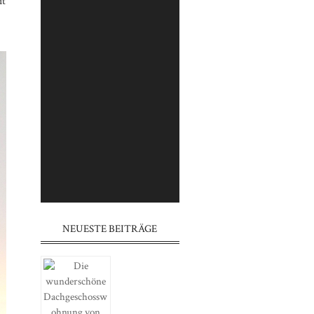
it
⠀⠀⠀⠀⠀⠀⠀⠀⠀⠀⠀⠀⠀⠀⠀⠀⠀⠀
⠀⠀⠀⠀⠀⠀⠀⠀⠀⠀⠀⠀⠀⠀⠀⠀⠀⠀
⠀⠀⠀⠀⠀⠀⠀⠀⠀⠀⠀⠀⠀⠀⠀
⠀⠀⠀⠀⠀⠀⠀⠀⠀⠀⠀⠀⠀⠀⠀⠀⠀⠀
⠀⠀⠀⠀⠀⠀⠀⠀⠀⠀⠀⠀⠀⠀⠀⠀⠀⠀
⠀⠀⠀⠀⠀⠀⠀⠀⠀⠀⠀⠀⠀⠀⠀
⠀⠀⠀⠀⠀⠀⠀⠀⠀⠀⠀⠀⠀⠀⠀⠀⠀⠀
⠀⠀⠀⠀⠀⠀⠀⠀⠀⠀⠀⠀⠀⠀⠀⠀⠀⠀
⠀⠀⠀⠀⠀⠀⠀⠀⠀⠀⠀⠀⠀⠀⠀
NEUESTE BEITRÄGE