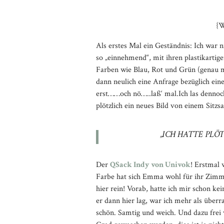
{W
Als erstes Mal ein Geständnis: Ich war 
so „einnehmend“, mit ihren plastikarti
Farben wie Blau, Rot und Grün (genau m
dann neulich eine Anfrage bezüglich eine
erst……och nö…..laß‘ mal.Ich las dennoch
plötzlich ein neues Bild von einem Sitzsa
„ICH HATTE PLÖ
Der
QSack Indy von Univok
! Erstmal 
Farbe hat sich Emma wohl für ihr Zimme
hier rein! Vorab, hatte ich mir schon k
er dann hier lag, war ich mehr als überra
schön. Samtig und weich. Und dazu frei 