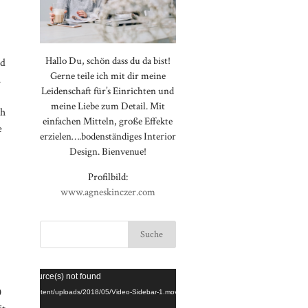
Hallo Du, schön dass du da bist!
nd
Gerne teile ich mit dir meine
n
Leidenschaft für’s Einrichten und
meine Liebe zum Detail. Mit
ch
einfachen Mitteln, große Effekte
e
erzielen….bodenständiges Interior
Design. Bienvenue!
Profilbild:
www.agneskinczer.com
Video-
⠀⠀⠀⠀⠀⠀⠀⠀⠀⠀⠀⠀⠀⠀⠀⠀⠀⠀
rted or source(s) not found
Player
⠀⠀⠀⠀⠀⠀⠀⠀⠀⠀⠀⠀⠀⠀⠀⠀⠀⠀
0
loggt.de/wp-content/uploads/2018/05/Video-Sidebar-1.mov
⠀⠀⠀⠀⠀⠀⠀⠀⠀⠀⠀⠀⠀⠀⠀