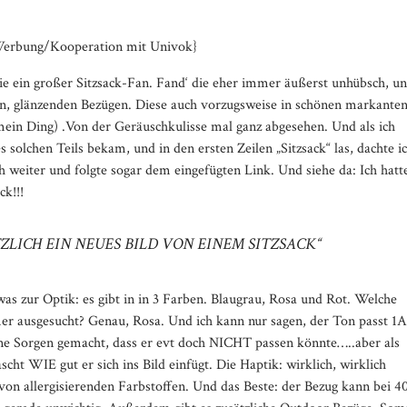
erbung/Kooperation mit Univok}
nie ein großer Sitzsack-Fan. Fand‘ die eher immer äußerst unhübsch, u
gen, glänzenden Bezügen. Diese auch vorzugsweise in schönen markante
ein Ding) .Von der Geräuschkulisse mal ganz abgesehen. Und als ich
s solchen Teils bekam, und in den ersten Zeilen „Sitzsack“ las, dachte i
 weiter und folgte sogar dem eingefügten Link. Und siehe da: Ich hatt
ck!!!
TZLICH EIN NEUES BILD VON EINEM SITZSACK“
was zur Optik: es gibt in in 3 Farben. Blaugrau, Rosa und Rot. Welche
r ausgesucht? Genau, Rosa. Und ich kann nur sagen, der Ton passt 1A
eine Sorgen gemacht, dass er evt doch NICHT passen könnte…..aber als
scht WIE gut er sich ins Bild einfügt. Die Haptik: wirklich, wirklich
Media error: Format(s) not suppo
von allergisierenden Farbstoffen. Und das Beste: der Bezug kann bei 4
Datei herunterladen: https://brittab