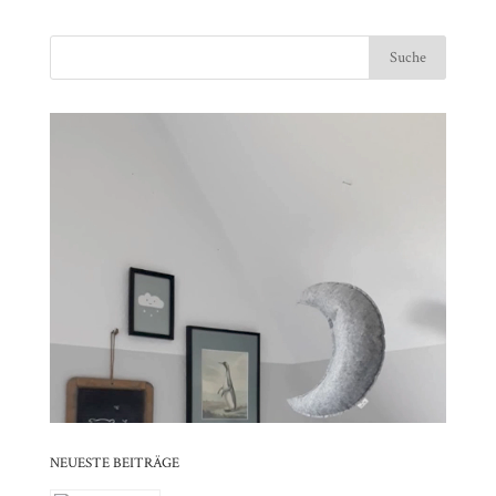
Video-
⠀⠀⠀⠀⠀⠀⠀⠀⠀⠀⠀⠀⠀⠀⠀⠀⠀⠀⠀⠀⠀⠀⠀⠀⠀⠀⠀⠀⠀
Player
⠀⠀⠀⠀⠀⠀⠀⠀⠀⠀⠀⠀⠀⠀⠀⠀⠀⠀⠀⠀⠀⠀
⠀⠀⠀⠀⠀⠀⠀⠀⠀⠀⠀⠀⠀⠀⠀⠀⠀⠀⠀⠀⠀⠀⠀⠀⠀⠀⠀⠀⠀
⠀⠀⠀⠀⠀⠀⠀⠀⠀⠀⠀⠀⠀⠀⠀⠀⠀⠀⠀⠀⠀⠀
⠀⠀⠀⠀⠀⠀⠀⠀⠀⠀⠀⠀⠀⠀⠀⠀⠀⠀⠀⠀⠀⠀⠀⠀⠀⠀⠀⠀⠀
⠀⠀⠀⠀⠀⠀⠀⠀⠀⠀⠀⠀⠀⠀⠀⠀⠀⠀⠀⠀⠀⠀
⠀⠀⠀⠀⠀⠀⠀⠀⠀⠀⠀⠀⠀⠀⠀⠀⠀⠀⠀⠀⠀⠀⠀⠀⠀⠀⠀⠀⠀
⠀⠀⠀⠀⠀⠀⠀⠀⠀⠀⠀⠀⠀⠀⠀⠀⠀⠀⠀⠀⠀⠀
NEUESTE BEITRÄGE