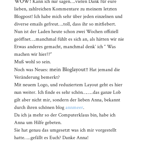
WOW!
Kann ich nur sagen….vielen Dank für eure
lieben, zahlreichen Kommentare zu meinem letzten
Blogpost! Ich habe mich sehr über jeden einzelnen und
diverse emails gefreut….toll, dass ihr so mitfiebert.
Nun ist der Laden heute schon zwei Wochen offiziell
geöffnet….manchmal fühlt es sich an, als hätten wir nie
Etwas anderes gemacht, manchmal denk‘ ich “ Was
machen wir hier??“
Muß wohl so sein.
mein Bloglayout
Noch was Neues:
!! Hat jemand die
Veränderung bemerkt?
Mit neuem Logo, und reduziertem Layout geht es hier
nun weiter. Ich finde es sehr schön……..das ganze Lob
gilt aber nicht mir, sondern der lieben Anna, bekannt
durch ihren schönen blog
annmeer
.
Da ich ja mehr so der Computerklaus bin, habe ich
Anna um Hilfe gebeten.
Sie hat genau das umgesetzt was ich mir vorgestellt
hatte…..gefällt es Euch? Danke Anna!