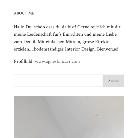
ABOUT ME
Hallo Du, schön dass du da bist! Gerne teile ich mit dir
meine Leidenschaft für’s Einrichten und meine Liebe
zum Detail. Mit einfachen Mitteln, große Effekte
erzielen….bodenständiges Interior Design. Bienvenue!
Profilbild:
www.agneskinczer.com
Video-
⠀⠀⠀⠀⠀⠀⠀⠀⠀⠀⠀⠀⠀⠀⠀⠀⠀⠀⠀⠀⠀⠀⠀⠀⠀⠀⠀⠀⠀
Player
⠀⠀⠀⠀⠀⠀⠀⠀⠀⠀⠀⠀⠀⠀⠀⠀⠀⠀⠀⠀⠀⠀
⠀⠀⠀⠀⠀⠀⠀⠀⠀⠀⠀⠀⠀⠀⠀⠀⠀⠀⠀⠀⠀⠀⠀⠀⠀⠀⠀⠀⠀
⠀⠀⠀⠀⠀⠀⠀⠀⠀⠀⠀⠀⠀⠀⠀⠀⠀⠀⠀⠀⠀⠀