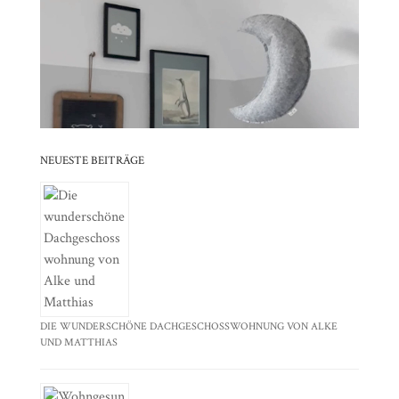
⠀⠀⠀⠀⠀⠀⠀⠀⠀⠀⠀⠀⠀⠀⠀⠀⠀⠀⠀⠀⠀⠀⠀⠀⠀⠀⠀⠀⠀
⠀⠀⠀⠀⠀⠀⠀⠀⠀⠀⠀⠀⠀⠀⠀⠀⠀⠀⠀⠀⠀⠀
⠀⠀⠀⠀⠀⠀⠀⠀⠀⠀⠀⠀⠀⠀⠀⠀⠀⠀⠀⠀⠀⠀⠀⠀⠀⠀⠀⠀⠀
⠀⠀⠀⠀⠀⠀⠀⠀⠀⠀⠀⠀⠀⠀⠀⠀⠀⠀⠀⠀⠀⠀
NEUESTE BEITRÄGE
DIE WUNDERSCHÖNE DACHGESCHOSSWOHNUNG VON ALKE
UND MATTHIAS