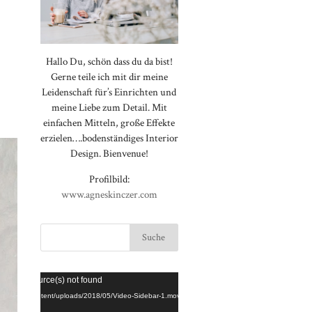
-
Hallo Du, schön dass du da bist!
Gerne teile ich mit dir meine
Leidenschaft für’s Einrichten und
meine Liebe zum Detail. Mit
einfachen Mitteln, große Effekte
erzielen….bodenständiges Interior
Design. Bienvenue!
Profilbild:
www.agneskinczer.com
Video-
⠀⠀⠀⠀⠀⠀⠀⠀⠀⠀⠀⠀⠀⠀⠀⠀⠀⠀
rted or source(s) not found
Player
⠀⠀⠀⠀⠀⠀⠀⠀⠀⠀⠀⠀⠀⠀⠀⠀⠀⠀
loggt.de/wp-content/uploads/2018/05/Video-Sidebar-1.mov
⠀⠀⠀⠀⠀⠀⠀⠀⠀⠀⠀⠀⠀⠀⠀