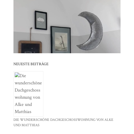
⠀⠀⠀⠀⠀⠀⠀⠀⠀⠀⠀⠀⠀⠀⠀⠀⠀⠀⠀⠀⠀⠀⠀⠀⠀⠀⠀⠀⠀
⠀⠀⠀⠀⠀⠀⠀⠀⠀⠀⠀⠀⠀⠀⠀⠀⠀⠀⠀⠀⠀⠀
⠀⠀⠀⠀⠀⠀⠀⠀⠀⠀⠀⠀⠀⠀⠀⠀⠀⠀⠀⠀⠀⠀⠀⠀⠀⠀⠀⠀⠀
⠀⠀⠀⠀⠀⠀⠀⠀⠀⠀⠀⠀⠀⠀⠀⠀⠀⠀⠀⠀⠀⠀
NEUESTE BEITRÄGE
DIE WUNDERSCHÖNE DACHGESCHOSSWOHNUNG VON ALKE
UND MATTHIAS