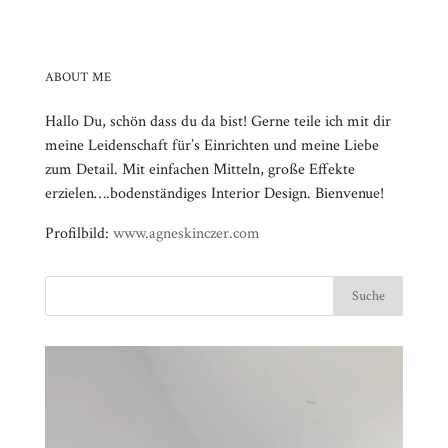
ABOUT ME
Hallo Du, schön dass du da bist! Gerne teile ich mit dir
meine Leidenschaft für’s Einrichten und meine Liebe
zum Detail. Mit einfachen Mitteln, große Effekte
erzielen….bodenständiges Interior Design. Bienvenue!
Profilbild:
www.agneskinczer.com
Video-
⠀⠀⠀⠀⠀⠀⠀⠀⠀⠀⠀⠀⠀⠀⠀⠀⠀⠀⠀⠀⠀⠀⠀⠀⠀⠀⠀⠀⠀
Player
⠀⠀⠀⠀⠀⠀⠀⠀⠀⠀⠀⠀⠀⠀⠀⠀⠀⠀⠀⠀⠀⠀
⠀⠀⠀⠀⠀⠀⠀⠀⠀⠀⠀⠀⠀⠀⠀⠀⠀⠀⠀⠀⠀⠀⠀⠀⠀⠀⠀⠀⠀
⠀⠀⠀⠀⠀⠀⠀⠀⠀⠀⠀⠀⠀⠀⠀⠀⠀⠀⠀⠀⠀⠀