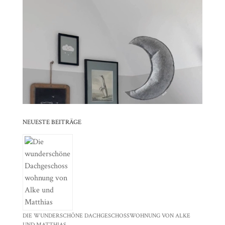
⠀⠀⠀⠀⠀⠀⠀⠀⠀⠀⠀⠀⠀⠀⠀⠀⠀⠀⠀⠀⠀⠀⠀⠀⠀⠀⠀⠀⠀
⠀⠀⠀⠀⠀⠀⠀⠀⠀⠀⠀⠀⠀⠀⠀⠀⠀⠀⠀⠀⠀⠀
⠀⠀⠀⠀⠀⠀⠀⠀⠀⠀⠀⠀⠀⠀⠀⠀⠀⠀⠀⠀⠀⠀⠀⠀⠀⠀⠀⠀⠀
⠀⠀⠀⠀⠀⠀⠀⠀⠀⠀⠀⠀⠀⠀⠀⠀⠀⠀⠀⠀⠀⠀
⠀⠀⠀⠀⠀⠀⠀⠀⠀⠀⠀⠀⠀⠀⠀⠀⠀⠀⠀⠀⠀⠀⠀⠀⠀⠀⠀⠀⠀
⠀⠀⠀⠀⠀⠀⠀⠀⠀⠀⠀⠀⠀⠀⠀⠀⠀⠀⠀⠀⠀⠀
NEUESTE BEITRÄGE
DIE WUNDERSCHÖNE DACHGESCHOSSWOHNUNG VON ALKE
UND MATTHIAS