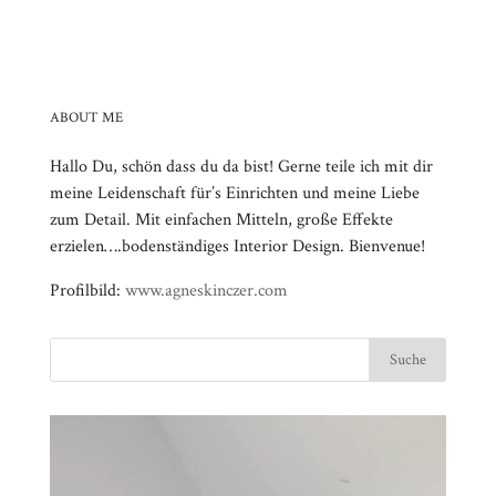
ABOUT ME
Hallo Du, schön dass du da bist! Gerne teile ich mit dir
meine Leidenschaft für’s Einrichten und meine Liebe
zum Detail. Mit einfachen Mitteln, große Effekte
erzielen….bodenständiges Interior Design. Bienvenue!
Profilbild:
www.agneskinczer.com
Video-
⠀⠀⠀⠀⠀⠀⠀⠀⠀⠀⠀⠀⠀⠀⠀⠀⠀⠀⠀⠀⠀⠀⠀⠀⠀⠀⠀⠀⠀
Player
⠀⠀⠀⠀⠀⠀⠀⠀⠀⠀⠀⠀⠀⠀⠀⠀⠀⠀⠀⠀⠀⠀