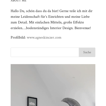
ABOUT ME
Hallo Du, schön dass du da bist! Gerne teile ich mit dir
meine Leidenschaft für’s Einrichten und meine Liebe
zum Detail. Mit einfachen Mitteln, große Effekte
erzielen….bodenständiges Interior Design. Bienvenue!
Profilbild:
www.agneskinczer.com
Video-
⠀⠀⠀⠀⠀⠀⠀⠀⠀⠀⠀⠀⠀⠀⠀⠀⠀⠀⠀⠀⠀⠀⠀⠀⠀⠀⠀⠀⠀
Player
⠀⠀⠀⠀⠀⠀⠀⠀⠀⠀⠀⠀⠀⠀⠀⠀⠀⠀⠀⠀⠀⠀
⠀⠀⠀⠀⠀⠀⠀⠀⠀⠀⠀⠀⠀⠀⠀⠀⠀⠀⠀⠀⠀⠀⠀⠀⠀⠀⠀⠀⠀
⠀⠀⠀⠀⠀⠀⠀⠀⠀⠀⠀⠀⠀⠀⠀⠀⠀⠀⠀⠀⠀⠀
⠀⠀⠀⠀⠀⠀⠀⠀⠀⠀⠀⠀⠀⠀⠀⠀⠀⠀⠀⠀⠀⠀⠀⠀⠀⠀⠀⠀⠀
⠀⠀⠀⠀⠀⠀⠀⠀⠀⠀⠀⠀⠀⠀⠀⠀⠀⠀⠀⠀⠀⠀