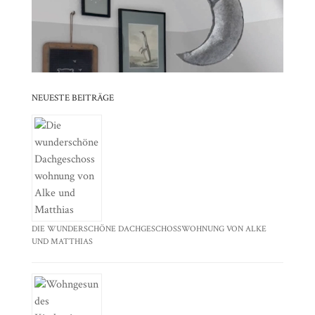
⠀⠀⠀⠀⠀⠀⠀⠀⠀⠀⠀⠀⠀⠀⠀⠀⠀⠀⠀⠀⠀⠀⠀⠀⠀⠀⠀⠀⠀
⠀⠀⠀⠀⠀⠀⠀⠀⠀⠀⠀⠀⠀⠀⠀⠀⠀⠀⠀⠀⠀⠀
NEUESTE BEITRÄGE
DIE WUNDERSCHÖNE DACHGESCHOSSWOHNUNG VON ALKE
UND MATTHIAS