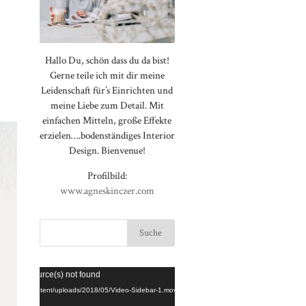
Hallo Du, schön dass du da bist!
Gerne teile ich mit dir meine
Leidenschaft für’s Einrichten und
meine Liebe zum Detail. Mit
einfachen Mitteln, große Effekte
erzielen….bodenständiges Interior
Design. Bienvenue!
Profilbild:
www.agneskinczer.com
Video-
⠀⠀⠀⠀⠀⠀⠀⠀⠀⠀⠀⠀⠀⠀⠀⠀⠀⠀
rted or source(s) not found
Player
⠀⠀⠀⠀⠀⠀⠀⠀⠀⠀⠀⠀⠀⠀⠀⠀⠀⠀
loggt.de/wp-content/uploads/2018/05/Video-Sidebar-1.mov
⠀⠀⠀⠀⠀⠀⠀⠀⠀⠀⠀⠀⠀⠀⠀