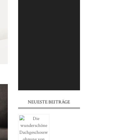
⠀⠀⠀⠀⠀⠀⠀⠀⠀⠀⠀⠀⠀⠀⠀⠀⠀⠀
⠀⠀⠀⠀⠀⠀⠀⠀⠀⠀⠀⠀⠀⠀⠀⠀⠀⠀
⠀⠀⠀⠀⠀⠀⠀⠀⠀⠀⠀⠀⠀⠀⠀
⠀⠀⠀⠀⠀⠀⠀⠀⠀⠀⠀⠀⠀⠀⠀⠀⠀⠀
⠀⠀⠀⠀⠀⠀⠀⠀⠀⠀⠀⠀⠀⠀⠀⠀⠀⠀
⠀⠀⠀⠀⠀⠀⠀⠀⠀⠀⠀⠀⠀⠀⠀
⠀⠀⠀⠀⠀⠀⠀⠀⠀⠀⠀⠀⠀⠀⠀⠀⠀⠀
⠀⠀⠀⠀⠀⠀⠀⠀⠀⠀⠀⠀⠀⠀⠀⠀⠀⠀
⠀⠀⠀⠀⠀⠀⠀⠀⠀⠀⠀⠀⠀⠀⠀
NEUESTE BEITRÄGE