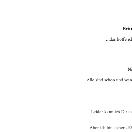
Brit
…das hoffe ic
N
Alle sind schön und we
Leider kann ich Dir 
Aber ich bin sich