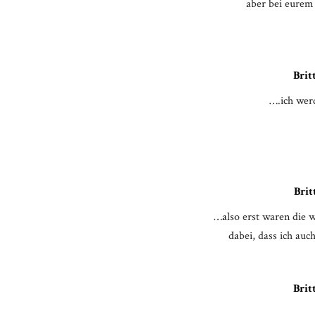
aber bei eurem 
Brit
….ich wer
Brit
…also erst waren die 
dabei, dass ich a
Brit