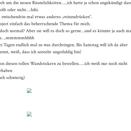
 noch um die neuen Räumlichkeiten…..ich hatte ja schon angekündigt das
ollt oder nicht….hihi.
zwischendrin mal etwas anderes „reinzudrücken“.
oject einfach das beherrschende Thema für mich.
doch normal? Aber sie will es doch so gerne…und es könnte ja auch ma
hlafen….mmmmmhhhh
ei Tagen endlich mal zu was durchringen. Bis Samstag will ich da aber
nnt, weiß, dass ich seeeehr ungeduldig bin)
 diesen tollen Wandstickern zu bestellen…..ich weiß nur noch nicht
orhaben
ch schwierig)
Media error: Format(s) not suppo
Datei herunterladen: https://brittab