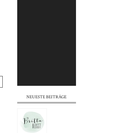
⠀⠀⠀⠀⠀⠀⠀⠀⠀⠀⠀⠀⠀⠀⠀⠀⠀⠀
⠀⠀⠀⠀⠀⠀⠀⠀⠀⠀⠀⠀⠀⠀⠀⠀⠀⠀
⠀⠀⠀⠀⠀⠀⠀⠀⠀⠀⠀⠀⠀⠀⠀
⠀⠀⠀⠀⠀⠀⠀⠀⠀⠀⠀⠀⠀⠀⠀⠀⠀⠀
⠀⠀⠀⠀⠀⠀⠀⠀⠀⠀⠀⠀⠀⠀⠀⠀⠀⠀
⠀⠀⠀⠀⠀⠀⠀⠀⠀⠀⠀⠀⠀⠀⠀
⠀⠀⠀⠀⠀⠀⠀⠀⠀⠀⠀⠀⠀⠀⠀⠀⠀⠀
⠀⠀⠀⠀⠀⠀⠀⠀⠀⠀⠀⠀⠀⠀⠀⠀⠀⠀
⠀⠀⠀⠀⠀⠀⠀⠀⠀⠀⠀⠀⠀⠀⠀
NEUESTE BEITRÄGE