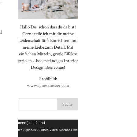
s
Hallo Du, schön dass du da bist!
l
Gerne teile ich mit dir meine
Leidenschaft für’s Einrichten und
meine Liebe zum Detail. Mit
einfachen Mitteln, große Effekte
erzielen….bodenständiges Interior
Design. Bienvenue!
Profilbild:
www.agneskinczer.com
Video-
⠀⠀⠀⠀⠀⠀⠀⠀⠀⠀⠀⠀⠀⠀⠀⠀⠀⠀
rted or source(s) not found
Player
⠀⠀⠀⠀⠀⠀⠀⠀⠀⠀⠀⠀⠀⠀⠀⠀⠀⠀
loggt.de/wp-content/uploads/2018/05/Video-Sidebar-1.mov
⠀⠀⠀⠀⠀⠀⠀⠀⠀⠀⠀⠀⠀⠀⠀