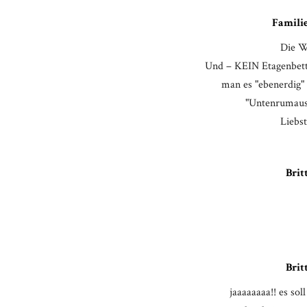
Famili
Die W
Und – KEIN Etagenbett 
man es "ebenerdig" 
"Untenrumausz
Liebs
Brit
Brit
jaaaaaaaa!! es so