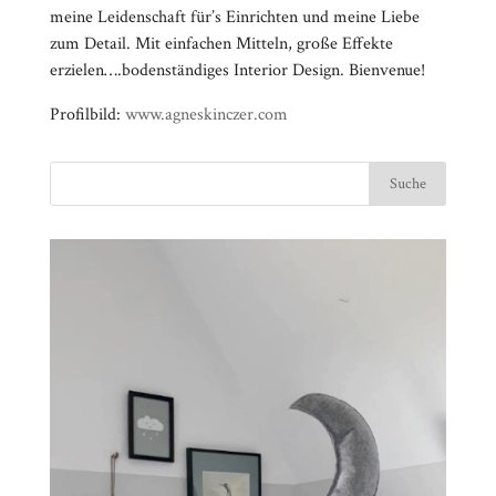
meine Leidenschaft für’s Einrichten und meine Liebe
zum Detail. Mit einfachen Mitteln, große Effekte
erzielen….bodenständiges Interior Design. Bienvenue!
Profilbild:
www.agneskinczer.com
Video-
⠀⠀⠀⠀⠀⠀⠀⠀⠀⠀⠀⠀⠀⠀⠀⠀⠀⠀⠀⠀⠀⠀⠀⠀⠀⠀⠀⠀⠀
Player
⠀⠀⠀⠀⠀⠀⠀⠀⠀⠀⠀⠀⠀⠀⠀⠀⠀⠀⠀⠀⠀⠀
⠀⠀⠀⠀⠀⠀⠀⠀⠀⠀⠀⠀⠀⠀⠀⠀⠀⠀⠀⠀⠀⠀⠀⠀⠀⠀⠀⠀⠀
⠀⠀⠀⠀⠀⠀⠀⠀⠀⠀⠀⠀⠀⠀⠀⠀⠀⠀⠀⠀⠀⠀
⠀⠀⠀⠀⠀⠀⠀⠀⠀⠀⠀⠀⠀⠀⠀⠀⠀⠀⠀⠀⠀⠀⠀⠀⠀⠀⠀⠀⠀
⠀⠀⠀⠀⠀⠀⠀⠀⠀⠀⠀⠀⠀⠀⠀⠀⠀⠀⠀⠀⠀⠀
⠀⠀⠀⠀⠀⠀⠀⠀⠀⠀⠀⠀⠀⠀⠀⠀⠀⠀⠀⠀⠀⠀⠀⠀⠀⠀⠀⠀⠀
⠀⠀⠀⠀⠀⠀⠀⠀⠀⠀⠀⠀⠀⠀⠀⠀⠀⠀⠀⠀⠀⠀