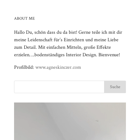
ABOUT ME
Hallo Du, schön dass du da bist! Gerne teile ich mit dir
meine Leidenschaft für’s Einrichten und meine Liebe
zum Detail. Mit einfachen Mitteln, große Effekte
erzielen….bodenständiges Interior Design. Bienvenue!
Profilbild:
www.agneskinczer.com
Video-
⠀⠀⠀⠀⠀⠀⠀⠀⠀⠀⠀⠀⠀⠀⠀⠀⠀⠀⠀⠀⠀⠀⠀⠀⠀⠀⠀⠀⠀
Player
⠀⠀⠀⠀⠀⠀⠀⠀⠀⠀⠀⠀⠀⠀⠀⠀⠀⠀⠀⠀⠀⠀
⠀⠀⠀⠀⠀⠀⠀⠀⠀⠀⠀⠀⠀⠀⠀⠀⠀⠀⠀⠀⠀⠀⠀⠀⠀⠀⠀⠀⠀
⠀⠀⠀⠀⠀⠀⠀⠀⠀⠀⠀⠀⠀⠀⠀⠀⠀⠀⠀⠀⠀⠀