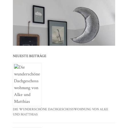
⠀⠀⠀⠀⠀⠀⠀⠀⠀⠀⠀⠀⠀⠀⠀⠀⠀⠀⠀⠀⠀⠀⠀⠀⠀⠀⠀⠀⠀
⠀⠀⠀⠀⠀⠀⠀⠀⠀⠀⠀⠀⠀⠀⠀⠀⠀⠀⠀⠀⠀⠀
⠀⠀⠀⠀⠀⠀⠀⠀⠀⠀⠀⠀⠀⠀⠀⠀⠀⠀⠀⠀⠀⠀⠀⠀⠀⠀⠀⠀⠀
⠀⠀⠀⠀⠀⠀⠀⠀⠀⠀⠀⠀⠀⠀⠀⠀⠀⠀⠀⠀⠀⠀
NEUESTE BEITRÄGE
DIE WUNDERSCHÖNE DACHGESCHOSSWOHNUNG VON ALKE
UND MATTHIAS