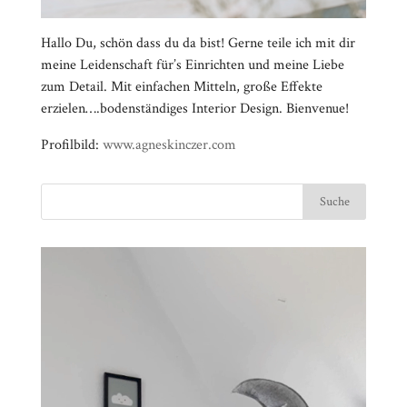
Hallo Du, schön dass du da bist! Gerne teile ich mit dir
meine Leidenschaft für’s Einrichten und meine Liebe
zum Detail. Mit einfachen Mitteln, große Effekte
erzielen….bodenständiges Interior Design. Bienvenue!
Profilbild:
www.agneskinczer.com
Video-
⠀⠀⠀⠀⠀⠀⠀⠀⠀⠀⠀⠀⠀⠀⠀⠀⠀⠀⠀⠀⠀⠀⠀⠀⠀⠀⠀⠀⠀
Player
⠀⠀⠀⠀⠀⠀⠀⠀⠀⠀⠀⠀⠀⠀⠀⠀⠀⠀⠀⠀⠀⠀
⠀⠀⠀⠀⠀⠀⠀⠀⠀⠀⠀⠀⠀⠀⠀⠀⠀⠀⠀⠀⠀⠀⠀⠀⠀⠀⠀⠀⠀
⠀⠀⠀⠀⠀⠀⠀⠀⠀⠀⠀⠀⠀⠀⠀⠀⠀⠀⠀⠀⠀⠀
⠀⠀⠀⠀⠀⠀⠀⠀⠀⠀⠀⠀⠀⠀⠀⠀⠀⠀⠀⠀⠀⠀⠀⠀⠀⠀⠀⠀⠀
⠀⠀⠀⠀⠀⠀⠀⠀⠀⠀⠀⠀⠀⠀⠀⠀⠀⠀⠀⠀⠀⠀