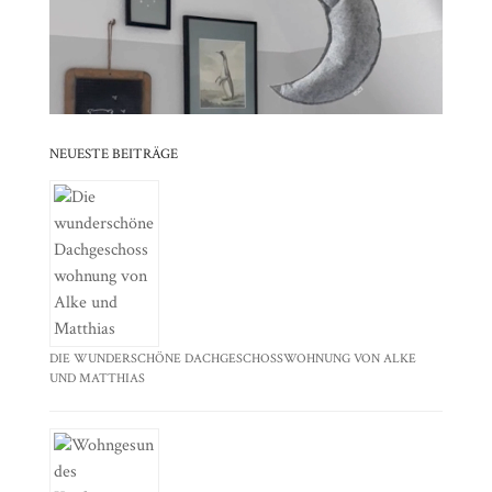
⠀⠀⠀⠀⠀⠀⠀⠀⠀⠀⠀⠀⠀⠀⠀⠀⠀⠀⠀⠀⠀⠀⠀⠀⠀⠀⠀⠀⠀
⠀⠀⠀⠀⠀⠀⠀⠀⠀⠀⠀⠀⠀⠀⠀⠀⠀⠀⠀⠀⠀⠀
NEUESTE BEITRÄGE
DIE WUNDERSCHÖNE DACHGESCHOSSWOHNUNG VON ALKE
UND MATTHIAS