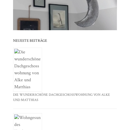
⠀⠀⠀⠀⠀⠀⠀⠀⠀⠀⠀⠀⠀⠀⠀⠀⠀⠀⠀⠀⠀⠀⠀⠀⠀⠀⠀⠀⠀
⠀⠀⠀⠀⠀⠀⠀⠀⠀⠀⠀⠀⠀⠀⠀⠀⠀⠀⠀⠀⠀⠀
NEUESTE BEITRÄGE
DIE WUNDERSCHÖNE DACHGESCHOSSWOHNUNG VON ALKE
UND MATTHIAS