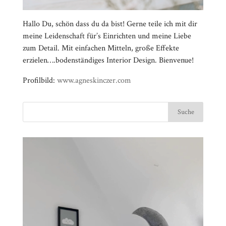
Hallo Du, schön dass du da bist! Gerne teile ich mit dir
meine Leidenschaft für’s Einrichten und meine Liebe
zum Detail. Mit einfachen Mitteln, große Effekte
erzielen….bodenständiges Interior Design. Bienvenue!
Profilbild:
www.agneskinczer.com
Video-
⠀⠀⠀⠀⠀⠀⠀⠀⠀⠀⠀⠀⠀⠀⠀⠀⠀⠀⠀⠀⠀⠀⠀⠀⠀⠀⠀⠀⠀
Player
⠀⠀⠀⠀⠀⠀⠀⠀⠀⠀⠀⠀⠀⠀⠀⠀⠀⠀⠀⠀⠀⠀
⠀⠀⠀⠀⠀⠀⠀⠀⠀⠀⠀⠀⠀⠀⠀⠀⠀⠀⠀⠀⠀⠀⠀⠀⠀⠀⠀⠀⠀
⠀⠀⠀⠀⠀⠀⠀⠀⠀⠀⠀⠀⠀⠀⠀⠀⠀⠀⠀⠀⠀⠀
⠀⠀⠀⠀⠀⠀⠀⠀⠀⠀⠀⠀⠀⠀⠀⠀⠀⠀⠀⠀⠀⠀⠀⠀⠀⠀⠀⠀⠀
⠀⠀⠀⠀⠀⠀⠀⠀⠀⠀⠀⠀⠀⠀⠀⠀⠀⠀⠀⠀⠀⠀