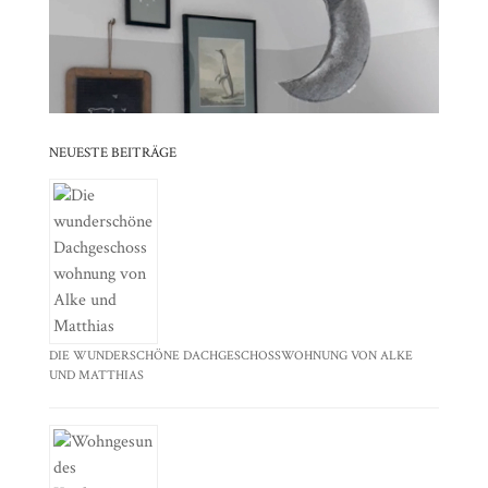
⠀⠀⠀⠀⠀⠀⠀⠀⠀⠀⠀⠀⠀⠀⠀⠀⠀⠀⠀⠀⠀⠀⠀⠀⠀⠀⠀⠀⠀
⠀⠀⠀⠀⠀⠀⠀⠀⠀⠀⠀⠀⠀⠀⠀⠀⠀⠀⠀⠀⠀⠀
NEUESTE BEITRÄGE
DIE WUNDERSCHÖNE DACHGESCHOSSWOHNUNG VON ALKE
UND MATTHIAS