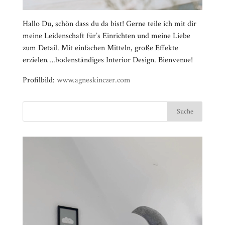
Hallo Du, schön dass du da bist! Gerne teile ich mit dir
meine Leidenschaft für’s Einrichten und meine Liebe
zum Detail. Mit einfachen Mitteln, große Effekte
erzielen….bodenständiges Interior Design. Bienvenue!
Profilbild:
www.agneskinczer.com
Video-
⠀⠀⠀⠀⠀⠀⠀⠀⠀⠀⠀⠀⠀⠀⠀⠀⠀⠀⠀⠀⠀⠀⠀⠀⠀⠀⠀⠀⠀
Player
⠀⠀⠀⠀⠀⠀⠀⠀⠀⠀⠀⠀⠀⠀⠀⠀⠀⠀⠀⠀⠀⠀
⠀⠀⠀⠀⠀⠀⠀⠀⠀⠀⠀⠀⠀⠀⠀⠀⠀⠀⠀⠀⠀⠀⠀⠀⠀⠀⠀⠀⠀
⠀⠀⠀⠀⠀⠀⠀⠀⠀⠀⠀⠀⠀⠀⠀⠀⠀⠀⠀⠀⠀⠀
⠀⠀⠀⠀⠀⠀⠀⠀⠀⠀⠀⠀⠀⠀⠀⠀⠀⠀⠀⠀⠀⠀⠀⠀⠀⠀⠀⠀⠀
⠀⠀⠀⠀⠀⠀⠀⠀⠀⠀⠀⠀⠀⠀⠀⠀⠀⠀⠀⠀⠀⠀