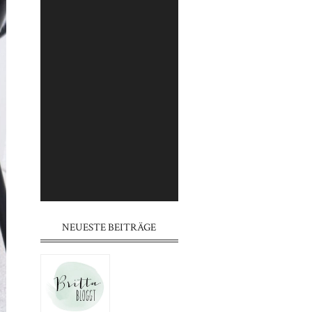
⠀⠀⠀⠀⠀⠀⠀⠀⠀⠀⠀⠀⠀⠀⠀⠀⠀⠀
⠀⠀⠀⠀⠀⠀⠀⠀⠀⠀⠀⠀⠀⠀⠀⠀⠀⠀
⠀⠀⠀⠀⠀⠀⠀⠀⠀⠀⠀⠀⠀⠀⠀
⠀⠀⠀⠀⠀⠀⠀⠀⠀⠀⠀⠀⠀⠀⠀⠀⠀⠀
⠀⠀⠀⠀⠀⠀⠀⠀⠀⠀⠀⠀⠀⠀⠀⠀⠀⠀
⠀⠀⠀⠀⠀⠀⠀⠀⠀⠀⠀⠀⠀⠀⠀
⠀⠀⠀⠀⠀⠀⠀⠀⠀⠀⠀⠀⠀⠀⠀⠀⠀⠀
⠀⠀⠀⠀⠀⠀⠀⠀⠀⠀⠀⠀⠀⠀⠀⠀⠀⠀
⠀⠀⠀⠀⠀⠀⠀⠀⠀⠀⠀⠀⠀⠀⠀
NEUESTE BEITRÄGE