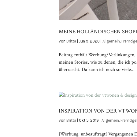
MEINE HOLLÄNDISCHEN SHOP
von
Britta
|
Jun 9, 2020
|
Allgemein
,
Fremdge
Beitrag enthält Werbung/Verlinkungen,
meinen Stories, wie zu denen, die ich p
überrascht. Da kann ich noch so viele...
INSPIRATION VON DER VTWONE
von
Britta
|
Okt 5, 2019
|
Allgemein
,
Fremdge
{Werbung, unbeauftragt} Vergangenen D