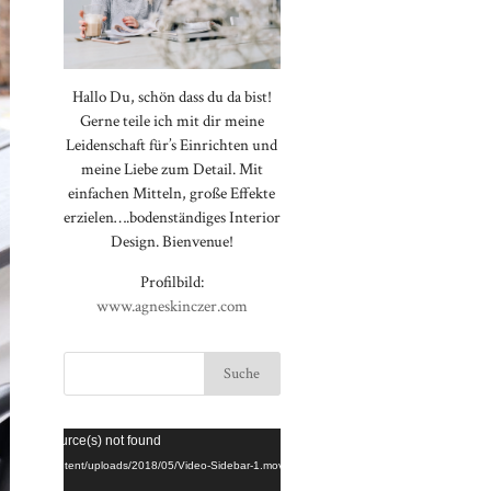
Hallo Du, schön dass du da bist!
Gerne teile ich mit dir meine
Leidenschaft für’s Einrichten und
meine Liebe zum Detail. Mit
einfachen Mitteln, große Effekte
erzielen….bodenständiges Interior
Design. Bienvenue!
Profilbild:
www.agneskinczer.com
Video-
⠀⠀⠀⠀⠀⠀⠀⠀⠀⠀⠀⠀⠀⠀⠀⠀⠀⠀
rted or source(s) not found
Player
⠀⠀⠀⠀⠀⠀⠀⠀⠀⠀⠀⠀⠀⠀⠀⠀⠀⠀
loggt.de/wp-content/uploads/2018/05/Video-Sidebar-1.mov
⠀⠀⠀⠀⠀⠀⠀⠀⠀⠀⠀⠀⠀⠀⠀